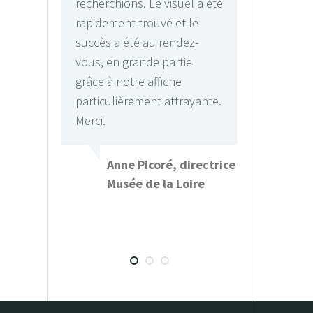
Le visuel a été
immersion dans « notre
ouvé et le
univers » lui a permis de
au rendez-
créer des visuels ont
de partie
totalement répondu aux
affiche
attentes de notre public.
ent attrayante.
Tout le monde était ravi !
toujours avec calme,
réactivité et bonne humeur !
Merci
coré, directrice
e la Loire
Pierre-François Dub-
Attenti, St-Sulpice de
Paris