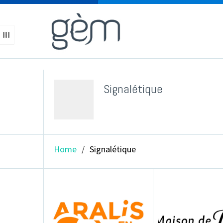
titlebar
Signalétique
avatar
Home
Signalétique