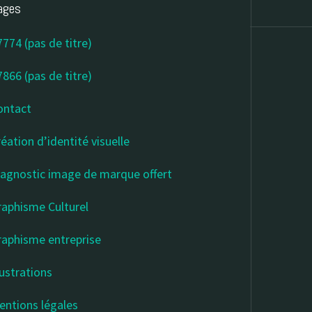
ages
774 (pas de titre)
866 (pas de titre)
ontact
éation d’identité visuelle
iagnostic image de marque offert
raphisme Culturel
raphisme entreprise
lustrations
entions légales