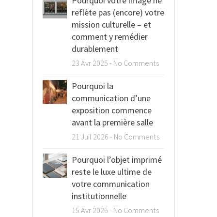
Pourquoi votre image ne
reflète pas (encore) votre
mission culturelle – et
comment y remédier
durablement
23 Avr 2025
-
No Comments
Pourquoi la
communication d’une
Notre
exposition commence
fait ap
avant la première salle
servic
21 Juil 2026
-
No Comments
d’Edwige en 2023 a
Pourquoi l’objet imprimé
qu’elle crée et déc
reste le luxe ultime de
différents supports
votre communication
de notre expositio
institutionnelle
temporaire « Beau
15 Avr 2026
-
No Comments
rivages ». Elle a trè