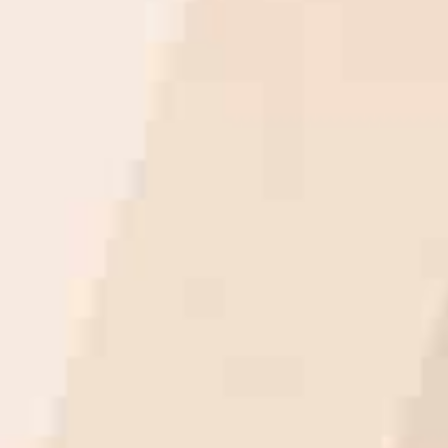
Notre musée a fait
appel aux services
d’Edwige en 2023
afin qu’elle crée et décline sur
différents supports le visuel de
notre exposition temporaire
« Beaux rivages ». Elle a très vite
cerné notre demande en offrant
la touche de modernité que nou
recherchions. Le visuel a été
rapidement trouvé et le succès a
été au rendez-vous, en grande