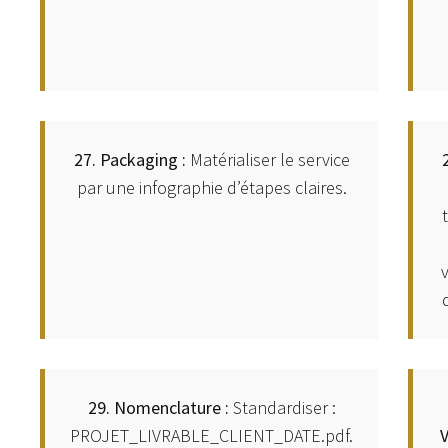
27. Packaging :
Matérialiser le service
par une infographie d’étapes claires.
t
29. Nomenclature :
Standardiser :
PROJET_LIVRABLE_CLIENT_DATE.pdf.
V