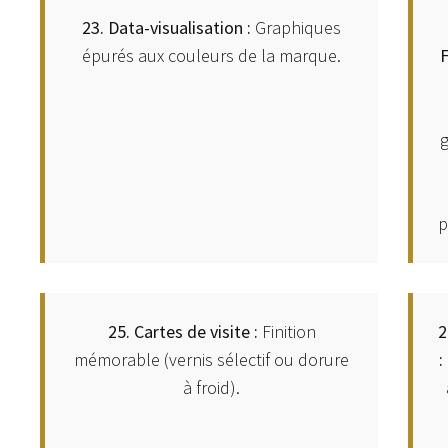
23. Data-visualisation :
Graphiques
épurés aux couleurs de la marque.
F
g
p
25. Cartes de visite :
Finition
2
mémorable (vernis sélectif ou dorure
:
à froid).