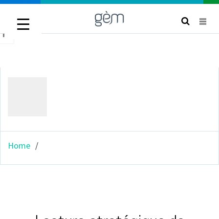
titlebar
avatar
Home