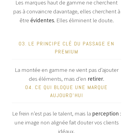
Les marques haut de gamme ne cherchent
pas à convaincre davantage, elles cherchent à
être
évidentes
. Elles éliminent le doute.
Notre musée a fait
03. LE PRINCIPE CLÉ DU PASSAGE EN
appel aux services
PREMIUM
d’Edwige en 2023
afin qu’elle crée et décline sur
La montée en gamme ne vient pas d’ajouter
différents supports le visuel de
des éléments, mais d’en
retirer
.
notre exposition temporaire
04. CE QUI BLOQUE UNE MARQUE
« Beaux rivages ». Elle a très vite
AUJOURD’HUI
cerné notre demande en offrant
la touche de modernité que nou
recherchions. Le visuel a été
Le frein n’est pas le talent, mais la
perception
:
rapidement trouvé et le succès a
une image non alignée fait douter vos clients
été au rendez-vous, en grande
idéaux.