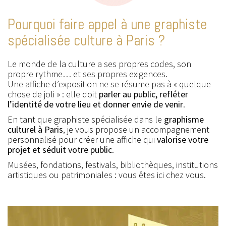
Pourquoi faire appel à une graphiste
spécialisée culture à Paris ?
Le monde de la culture a ses propres codes, son
Notre musée a fait
propre rythme… et ses propres exigences.
appel aux services
Une affiche d’exposition ne se résume pas à « quelque
d’Edwige en 2023
chose de joli » : elle doit
parler au public, refléter
l’identité de votre lieu et donner envie de venir
.
afin qu’elle crée et décline sur
En tant que graphiste spécialisée dans le
graphisme
différents supports le visuel de
culturel à Paris
, je vous propose un accompagnement
notre exposition temporaire
personnalisé pour créer une affiche qui
valorise votre
« Beaux rivages ». Elle a très vite
projet et séduit votre public
.
cerné notre demande en offrant
Musées, fondations, festivals, bibliothèques, institutions
artistiques ou patrimoniales : vous êtes ici chez vous.
la touche de modernité que nou
recherchions. Le visuel a été
rapidement trouvé et le succès a
été au rendez-vous, en grande