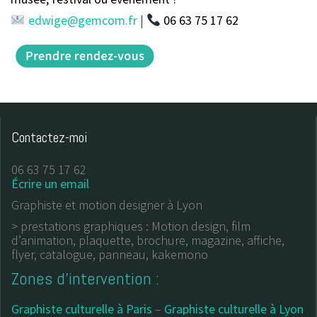
edwige@gemcom.fr
|
06 63 75 17 62
Contactez-moi
06 63 75 17 62
Écrire un email
Graphiste et motion designer à Lyon
> prestations graphiques : Motion design, film
d’animation, plaquette, brochure, magazine, affiche,
flyer, catalogue, panneau, kakemono
Zones d’intervention :
Graphiste culturelle à Paris
–
Graphiste culturelle à Lyon