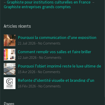
–
Graphiste pour institutions culturelles en France
–
Graphiste entreprises grands comptes
Articles récents
Pourquoi la communication d’une exposition
commence avant la première salle
21 Juil 2026
-
No Comments
Comment remplir vos salles et faire briller
votre institution : Le (vrai) guide du design
12 Juin 2026
-
No Comments
culturel et de la billetterie
Pourquoi l’objet imprimé reste le luxe ultime de
votre communication institutionnelle
15 Avr 2026
-
No Comments
Refonte d’identité visuelle et branding d’un
centre d’art contemporain
16 Fév 2026
-
No Comments
Pages