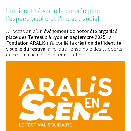
Une identité visuelle pensée pour
l’espace public et l’impact social
À l’occasion d’un
événement de notoriété organisé
place des Terreaux à Lyon en septembre 2025
, la
Notre musée a fait
Fondation ARALIS
m’a confié la
création de l’identité
appel aux services
visuelle du festival
ainsi que l’ensemble des supports
d’Edwige en 2023
de communication événementielle.
afin qu’elle crée et décline sur
différents supports le visuel de
notre exposition temporaire
« Beaux rivages ». Elle a très vite
cerné notre demande en offrant
la touche de modernité que no
recherchions. Le visuel a été
rapidement trouvé et le succès 
été au rendez-vous, en grande