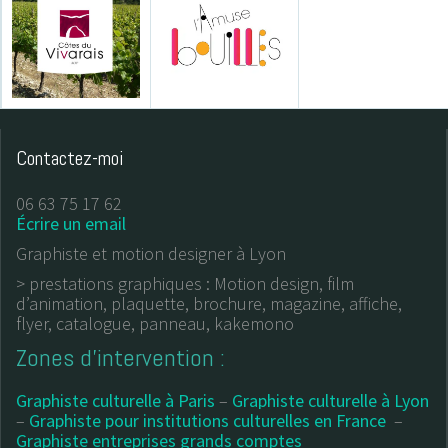
Contactez-moi
06 63 75 17 62
Écrire un email
Graphiste et motion designer à Lyon
> prestations graphiques : Motion design, film
d’animation, plaquette, brochure, magazine, affiche,
flyer, catalogue, panneau, kakemono
Zones d’intervention :
Graphiste culturelle à Paris
–
Graphiste culturelle à Lyon
–
Graphiste pour institutions culturelles en France
–
Graphiste entreprises grands comptes