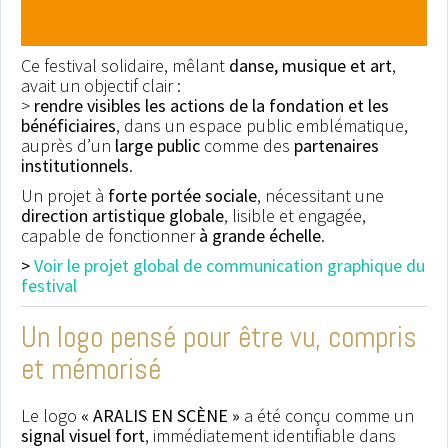
partie grâce à notre affiche
particulièrement attrayante.
Ce festival solidaire, mêlant
danse, musique et art
,
Merci.
avait un objectif clair :
>
rendre visibles les actions de la fondation et les
bénéficiaires
, dans un espace public emblématique,
Anne Picoré, directrice
auprès d’un
large public
comme des
partenaires
Musée de la Loire
institutionnels
.
Un projet à
forte portée sociale
, nécessitant une
direction artistique globale
, lisible et engagée,
capable de fonctionner
à grande échelle
.
>
Voir le projet global de communication graphique du
festival
Un logo pensé pour être vu, compris
et mémorisé
Le logo
« ARALIS EN SCÈNE »
a été conçu comme un
signal visuel fort
, immédiatement identifiable dans