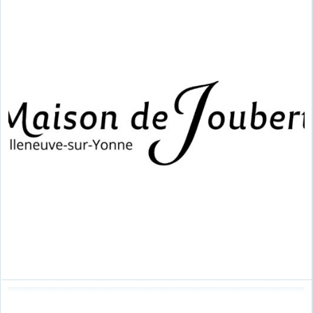
Notre musée a fait
appel aux services
d’Edwige en 2023
afin qu’elle crée et décline sur
différents supports le visuel de
notre exposition temporaire
« Beaux rivages ». Elle a très vite
cerné notre demande en offrant
la touche de modernité que nou
recherchions. Le visuel a été
rapidement trouvé et le succès a
été au rendez-vous, en grande