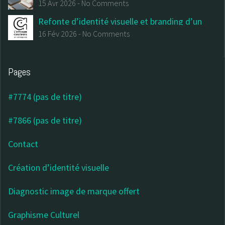
votre communication institutionnelle
15 Avr 2026
-
No Comments
Refonte d’identité visuelle et branding d’un
centre d’art contemporain
16 Fév 2026
-
No Comments
Pages
#7774 (pas de titre)
#7866 (pas de titre)
Contact
Création d’identité visuelle
Diagnostic image de marque offert
Graphisme Culturel