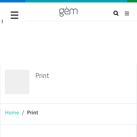
titlebar
Print
avatar
Home
Print