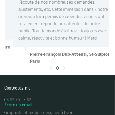
l’écoute de nos nombreuses demandes,
ajustements, etc. Cette immersion dans « notre
univers » lui a permis de créer des visuels ont
totalement répondu aux attentes de notre
public. Tout le monde était ravi ! toujours avec
calme, réactivité et bonne humeur ! Merci
re
Pierre-François Dub-Attenti, St-Sulpice de
Paris
Contactez-moi
06 63 75 17 62
Écrire un email
Graphiste et motion designer à Lyon