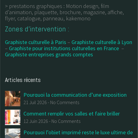
> prestations graphiques : Motion design, film
d’animation, plaquette, brochure, magazine, affiche,
flyer, catalogue, panneau, kakemono
Zones d’intervention :
Graphiste culturelle à Paris
–
Graphiste culturelle à Lyon
–
Graphiste pour institutions culturelles en France
–
Graphiste entreprises grands comptes
Articles récents
Pourquoi la communication d’une exposition
commence avant la première salle
21 Juil 2026
-
No Comments
Comment remplir vos salles et faire briller
votre institution : Le (vrai) guide du design
12 Juin 2026
-
No Comments
culturel et de la billetterie
Pourquoi l’objet imprimé reste le luxe ultime de