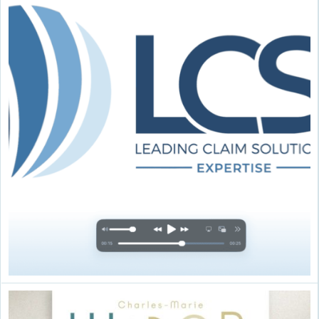
partie grâce à notre affiche
particulièrement attrayante.
Merci.
Anne Picoré, directrice
Musée de la Loire