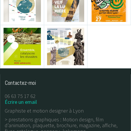
partie grâce à notre affiche
particulièrement attrayante
Merci.
Anne Picoré, directr
Musée de la Loire
Contactez-moi
06 63 75 17 62
Écrire un email
Graphiste et motion designer à Lyon
> prestations graphiques : Motion design, film
d’animation, plaquette, brochure, magazine, affiche,