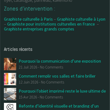
flyer, catalogue, panneau, kakemono
Zones d’intervention :
Graphiste culturelle à Paris
–
Graphiste culturelle à Lyon
–
Graphiste pour institutions culturelles en France
–
Graphiste entreprises grands comptes
Articles récents
Pourquoi la communication d’une exposition
commence avant la première salle
21 Juil 2026
-
No Comments
Comment remplir vos salles et faire briller
votre institution : Le (vrai) guide du design
12 Juin 2026
-
No Comments
culturel et de la billetterie
Pourquoi l’objet imprimé reste le luxe ultime de
votre communication institutionnelle
15 Avr 2026
-
No Comments
Refonte d’identité visuelle et branding d’un