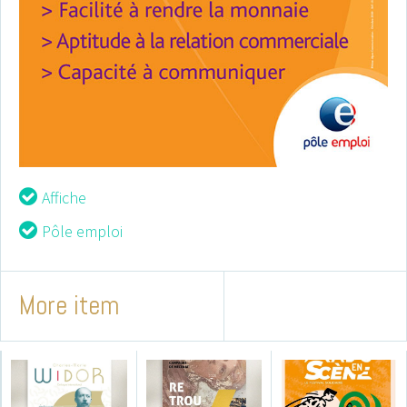
Notre musée a f
appel aux servi
d’Edwige en 20
afin qu’elle crée et décline 
Affiche
différents supports le visue
Pôle emploi
notre exposition temporaire
« Beaux rivages ». Elle a très
cerné notre demande en off
More item
la touche de modernité qu
recherchions. Le visuel a ét
rapidement trouvé et le suc
été au rendez-vous, en gra