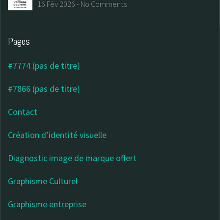
centre d’art contemporain
16 Fév 2026
-
No Comments
Pages
#7774 (pas de titre)
#7866 (pas de titre)
Contact
Création d’identité visuelle
Diagnostic image de marque offert
Graphisme Culturel
Graphisme entreprise