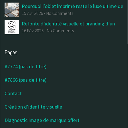
culturel et de la billetterie
Pourquoi l’objet imprimé reste le luxe ultime de
votre communication institutionnelle
15 Avr 2026
-
No Comments
Refonte d’identité visuelle et branding d’un
centre d’art contemporain
16 Fév 2026
-
No Comments
Pages
#7774 (pas de titre)
#7866 (pas de titre)
Contact
Création d’identité visuelle
Diagnostic image de marque offert