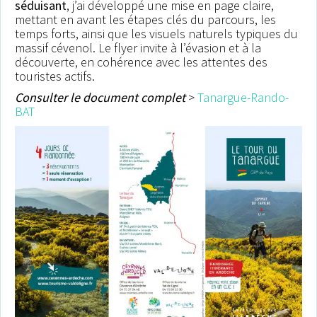
séduisant
, j’ai développé une mise en page claire,
partie grâce à notre affiche
mettant en avant les étapes clés du parcours, les
particulièrement attrayante.
temps forts, ainsi que les visuels naturels typiques du
massif cévenol. Le flyer invite à l’évasion et à la
Merci.
découverte, en cohérence avec les attentes des
touristes actifs.
Anne Picoré, directrice
Consulter le document complet
>
Tanargue-Rando-
Musée de la Loire
BAT