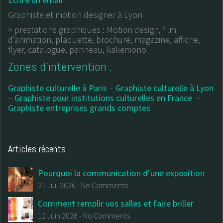
Graphiste et motion designer à Lyon
> prestations graphiques : Motion design, film
d’animation, plaquette, brochure, magazine, affiche,
flyer, catalogue, panneau, kakemono
Zones d’intervention :
Graphiste culturelle à Paris
–
Graphiste culturelle à Lyon
–
Graphiste pour institutions culturelles en France
–
Graphiste entreprises grands comptes
Articles récents
Pourquoi la communication d’une exposition
commence avant la première salle
21 Juil 2026
-
No Comments
Comment remplir vos salles et faire briller
votre institution : Le (vrai) guide du design
12 Juin 2026
-
No Comments