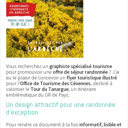
Notre musée a fait
appel aux services
d’Edwige en 2023
afin qu’elle crée et décline sur
Vous recherchez un
graphiste spécialisé tourisme
différents supports le visuel de
pour promouvoir une
offre de séjour randonnée
? J’ai
notre exposition temporaire
eu le plaisir de concevoir un
flyer touristique illustré
pour l’
Office de Tourisme des Cévennes
, destiné à
« Beaux rivages ». Elle a très vite
valoriser le
Tour du Tanargue
, un itinéraire
cerné notre demande en offrant
emblématique du GR de Pays.
la touche de modernité que nou
Un design attractif pour une randonnée
recherchions. Le visuel a été
d’exception
rapidement trouvé et le succès a
Pour rendre ce document à la fois
informatif, lisible et
été au rendez-vous, en grande