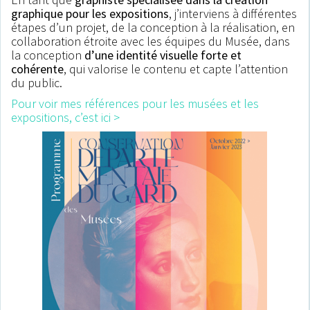
partie grâce à notre affiche
graphique pour les expositions
, j’interviens à différentes
étapes d’un projet, de la conception à la réalisation, en
particulièrement attrayante.
collaboration étroite avec les équipes du Musée, dans
Merci.
la conception
d’une identité visuelle forte et
cohérente
, qui valorise le contenu et capte l’attention
du public.
Anne Picoré, directrice
Pour voir mes références pour les musées et les
Musée de la Loire
expositions, c’est ici >