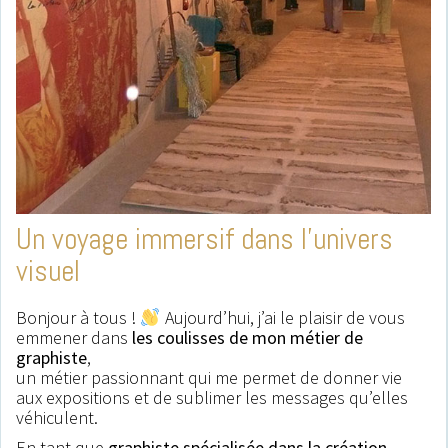
Notre musée a fait
appel aux services
d’Edwige en 2023
afin qu’elle crée et décline sur
Un voyage immersif dans l’univers
différents supports le visuel de
visuel
notre exposition temporaire
« Beaux rivages ». Elle a très vite
Bonjour à tous !
Aujourd’hui, j’ai le plaisir de vous
cerné notre demande en offrant
emmener dans
les coulisses de mon métier de
la touche de modernité que nou
graphiste
,
un métier passionnant qui me permet de donner vie
recherchions. Le visuel a été
aux expositions et de sublimer les messages qu’elles
rapidement trouvé et le succès a
véhiculent.
été au rendez-vous, en grande
En tant que
graphiste spécialisée dans la création