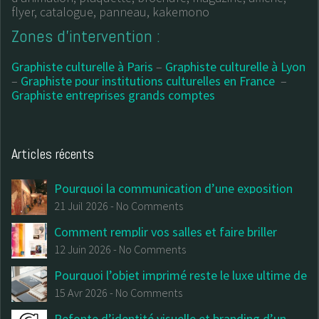
flyer, catalogue, panneau, kakemono
Zones d’intervention :
Graphiste culturelle à Paris
–
Graphiste culturelle à Lyon
–
Graphiste pour institutions culturelles en France
–
Graphiste entreprises grands comptes
Articles récents
Pourquoi la communication d’une exposition
commence avant la première salle
21 Juil 2026
-
No Comments
Comment remplir vos salles et faire briller
votre institution : Le (vrai) guide du design
12 Juin 2026
-
No Comments
culturel et de la billetterie
Pourquoi l’objet imprimé reste le luxe ultime de
votre communication institutionnelle
15 Avr 2026
-
No Comments
Refonte d’identité visuelle et branding d’un