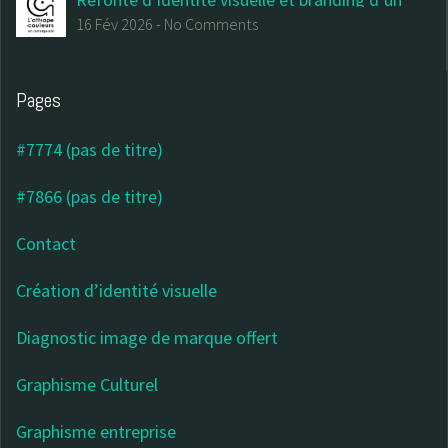
centre d’art contemporain
16 Fév 2026
-
No Comments
Pages
#7774 (pas de titre)
#7866 (pas de titre)
Contact
Création d’identité visuelle
Diagnostic image de marque offert
Graphisme Culturel
Graphisme entreprise