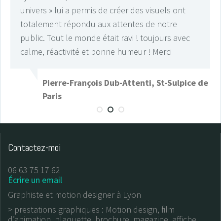
univers » lui a permis de créer des visuels ont
totalement répondu aux attentes de notre
public. Tout le monde était ravi ! toujours avec
calme, réactivité et bonne humeur ! Merci
re
Pierre-François Dub-Attenti, St-Sulpice de
Paris
Contactez-moi
06 63 75 17 62
Écrire un email
Graphiste et motion designer à Lyon
> prestations graphiques : Motion design, film
d’animation, plaquette, brochure, magazine, affiche,