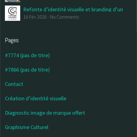
Refonte d’identité visuelle et branding d’un
centre d’art contemporain
16 Fév 2026
-
No Comments
Pages
#7774 (pas de titre)
#7866 (pas de titre)
Contact
Création d’identité visuelle
Diagnostic image de marque offert
Graphisme Culturel