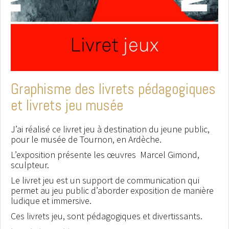
Notre musé
appel aux 
Graphisme des livrets pédagogiques
d’Edwige 
et livrets jeu musée
afin qu’elle crée et déc
différents supports le 
J’ai réalisé ce livret jeu à destination du jeune public,
notre exposition temp
pour le musée de Tournon, en Ardèche.
« Beaux rivages ». Elle 
L’exposition présente les œuvres Marcel Gimond,
sculpteur.
cerné notre demande 
la touche de moderni
Le livret jeu est un support de communication qui
permet au jeu public d’aborder exposition de manière
recherchions. Le visuel
ludique et immersive.
rapidement trouvé et 
Ces livrets jeu, sont pédagogiques et divertissants.
été au rendez-vous, e