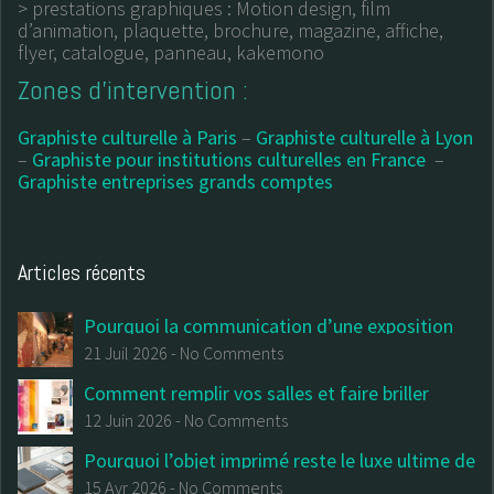
> prestations graphiques : Motion design, film
d’animation, plaquette, brochure, magazine, affiche,
flyer, catalogue, panneau, kakemono
Zones d’intervention :
Graphiste culturelle à Paris
–
Graphiste culturelle à Lyon
–
Graphiste pour institutions culturelles en France
–
Graphiste entreprises grands comptes
Articles récents
Pourquoi la communication d’une exposition
commence avant la première salle
21 Juil 2026
-
No Comments
Comment remplir vos salles et faire briller
votre institution : Le (vrai) guide du design
12 Juin 2026
-
No Comments
culturel et de la billetterie
Pourquoi l’objet imprimé reste le luxe ultime de
votre communication institutionnelle
15 Avr 2026
-
No Comments